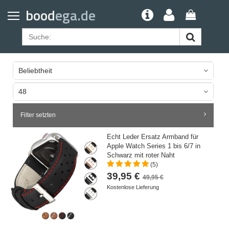
Home
bood
ega.de
Geldbörsen
Gürtel
Uhrenarmbänder
Beliebtheit
Apple Watch Armbänder
48
Samsung Watch Armbänder
Filter setzten
Echt Leder Ersatz Armband für
Apple Watch Series 1 bis 6/7 in
Schwarz mit roter Naht
(5)
39,95 €
49,95 €
Kostenlose Lieferung