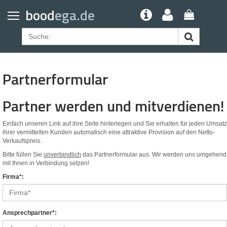
Home
bood
ega.de
Geldbörsen
Gürtel
Uhrenarmbänder
Partnerformular
Apple Watch Armbänder
Partner werden und mitverdienen!
Samsung Watch Armbänder
Einfach unseren Link auf ihre Seite hinterlegen und Sie erhalten für jeden Umsatz
ihrer vermittelten Kunden automatisch eine attraktive Provision auf den Netto-
Verkaufspreis.
Bitte füllen Sie
unverbindlich
das Partnerformular aus. Wir werden uns umgehend
mit Ihnen in Verbindung setzen!
Firma*:
Ansprechpartner*: