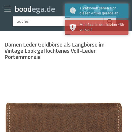
Home
bood
ega.de
1 Personen sehen sich
diesen Artikel gerade an!
Geldbörsen
Mehrfach in den letzten 48h
Gürtel
verkauft.
Uhrenarmbänder
Damen Leder Geldbörse als Langbörse im
Apple Watch Armbänder
Vintage Look geflochtenes Voll-Leder
Portemmonaie
Samsung Watch Armbänder