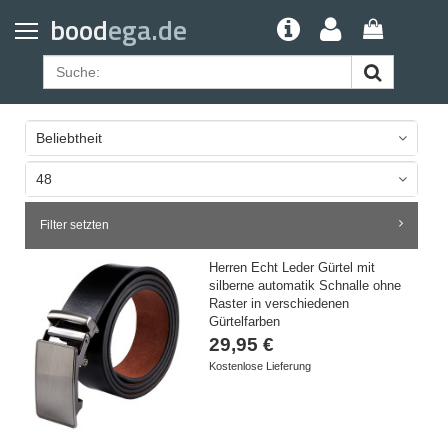
Home
bood
ega.de
Geldbörsen
Gürtel
Uhrenarmbänder
Beliebtheit
Apple Watch Armbänder
48
Samsung Watch Armbänder
Filter setzten
Herren Echt Leder Gürtel mit
silberne automatik Schnalle ohne
Raster in verschiedenen
Gürtelfarben
29,95 €
Kostenlose Lieferung