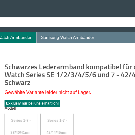
Watch Armbänder
Samsung Watch Armbänder
Schwarzes Lederarmband kompatibel für 
Watch Series SE 1/2/3/4/5/6 und 7 - 42
Schwarz
Gewählte Variante leider nicht auf Lager.
Exklusiv nur bei uns erhältlich!
Modell
Series 1-7 -
Series 1-7 -
38/40/41mm
42/44/45mm