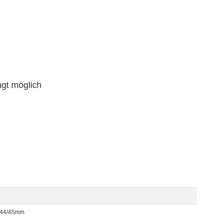
ngt möglich
2/44/45mm