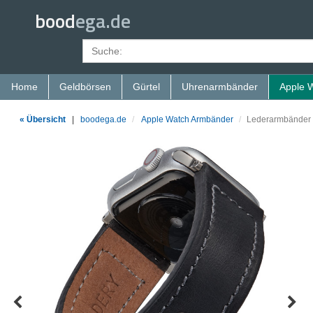
bood
ega.de
Home
Geldbörsen
Gürtel
Uhrenarmbänder
Apple 
« Übersicht
|
boodega.de
Apple Watch Armbänder
Lederarmbänder