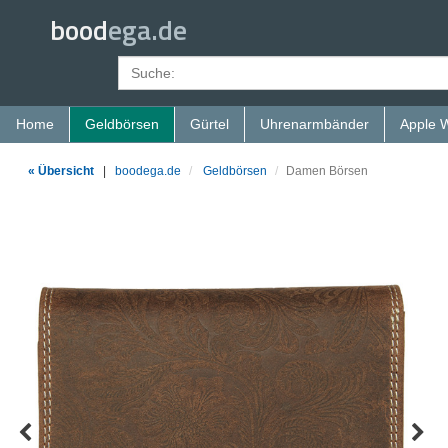
bood
ega.de
Home
Geldbörsen
Gürtel
Uhrenarmbänder
Apple 
« Übersicht
|
boodega.de
Geldbörsen
Damen Börsen