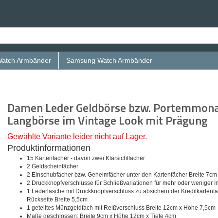
Watch Armbänder
Samsung Watch Armbänder
Damen Leder Geldbörse bzw. Portemmonai
Langbörse im Vintage Look mit Prägung
Gewählte Variante leider nicht auf Lager.
Produktinformationen
15 Kartenfächer - davon zwei Klarsichtfächer
2 Geldscheinfächer
2 Einschubfächer bzw. Geheimfächer unter den Kartenfächer Breite 7c
2 Druckknopfverschlüsse für Schließvariationen für mehr oder weniger In
1 Lederlasche mit Druckknopfverschluss zu absichern der Kreditkartenfä
Rückseite Breite 5,5cm
1 geteiltes Münzgeldfach mit Reißverschluss Breite 12cm x Höhe 7,5cm
Maße geschlossen: Breite 9cm x Höhe 12cm x Tiefe 4cm