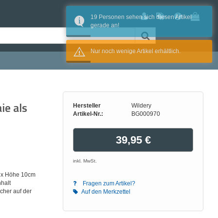
19 Personen sehen sich diesen Artikel
gerade an!
Nur noch wenige Artikel erhältlich.
e als
Hersteller
Wildery
Artikel-Nr.:
BG000970
39,95 €
inkl. MwSt.
m x Höhe 10cm
halt
Fragen zum Artikel?
cher auf der
Auf den Merkzettel