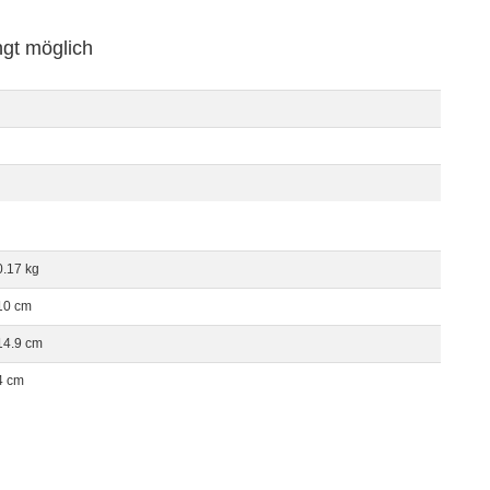
ngt möglich
0.17 kg
10 cm
14.9 cm
4 cm