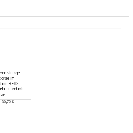
rren vintage
börse im
t mit RFID
chutz und mit
ige
€
30,72 €