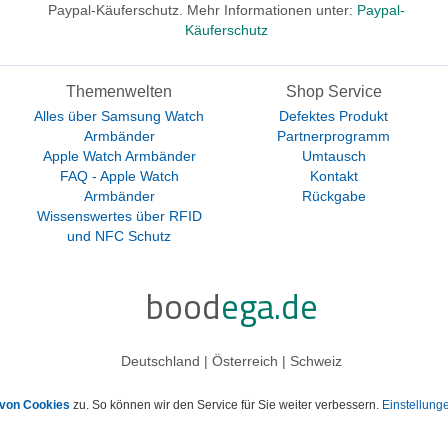
Paypal-Käuferschutz. Mehr Informationen unter:
Paypal-
Käuferschutz
Themenwelten
Shop Service
Alles über Samsung Watch
Defektes Produkt
Armbänder
Partnerprogramm
Apple Watch Armbänder
Umtausch
FAQ - Apple Watch
Kontakt
Armbänder
Rückgabe
Wissenswertes über RFID
und NFC Schutz
bood
ega.de
Deutschland | Österreich | Schweiz
von Cookies
zu. So können wir den Service für Sie weiter verbessern.
Einstellun
esetzl. Mehrwertsteuer zzgl.
Versandkosten
und ggf. Nachnahmegebühren, wenn nic