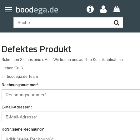
Home
bood
ega.de
Geldbörsen
Gürtel
Uhrenarmbänder
Defektes Produkt
Apple Watch Armbänder
Schreiben Sie uns eine eMail. Wir freuen uns auf Ihre Kontaktaufnahme.
Samsung Watch Armbänder
Lieben Gruß
Ihr boodega.de Team
Rechnungsnummer*:
E-Mail-Adresse*:
KdNr.(siehe Rechnung)*: