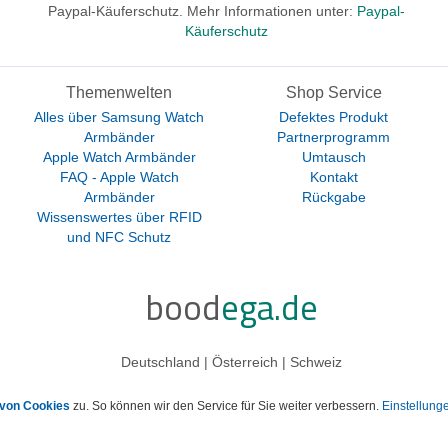
Paypal-Käuferschutz. Mehr Informationen unter:
Paypal-
Käuferschutz
Themenwelten
Shop Service
Alles über Samsung Watch
Defektes Produkt
Armbänder
Partnerprogramm
Apple Watch Armbänder
Umtausch
FAQ - Apple Watch
Kontakt
Armbänder
Rückgabe
Wissenswertes über RFID
und NFC Schutz
bood
ega.de
Deutschland | Österreich | Schweiz
von Cookies
zu. So können wir den Service für Sie weiter verbessern.
Einstellun
esetzl. Mehrwertsteuer zzgl.
Versandkosten
und ggf. Nachnahmegebühren, wenn nic