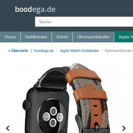
bood
ega.de
Home
Geldbörsen
Gürtel
Uhrenarmbänder
Apple 
« Übersicht
|
boodega.de
Apple Watch Armbänder
Nylonarmbänder