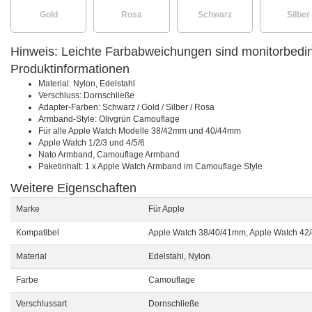
Gold
Rosa
Schwarz
Silber
Hinweis: Leichte Farbabweichungen sind monitorbedi
Produktinformationen
Material: Nylon, Edelstahl
Verschluss: Dornschließe
Adapter-Farben: Schwarz / Gold / Silber / Rosa
Armband-Style: Olivgrün Camouflage
Für alle Apple Watch Modelle 38/42mm und 40/44mm
Apple Watch 1/2/3 und 4/5/6
Nato Armband, Camouflage Armband
Paketinhalt: 1 x Apple Watch Armband im Camouflage Style
Weitere Eigenschaften
Marke
Für Apple
Kompatibel
Apple Watch 38/40/41mm, Apple Watch 4
Material
Edelstahl, Nylon
Farbe
Camouflage
Verschlussart
Dornschließe