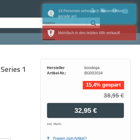
19 Personen sehen sich diesen Artikel
gerade an!
Mehrfach in den letzten 48h verkauft.
Series 1
Hersteller
boodega
Artikel-Nr.:
BG002034
15,4% gespart
38,95 €
32,95 €
inkl. MwSt.
Fragen zum Artikel?