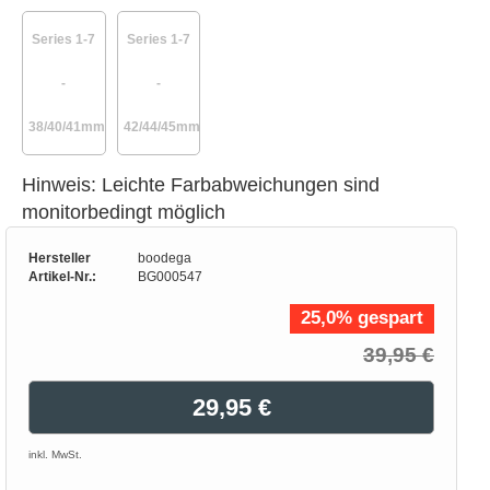
Series 1-7
Series 1-7
-
-
38/40/41mm
42/44/45mm
Hinweis: Leichte Farbabweichungen sind
monitorbedingt möglich
Hersteller
boodega
Artikel-Nr.:
BG000547
25,0% gespart
39,95 €
29,95 €
inkl. MwSt.