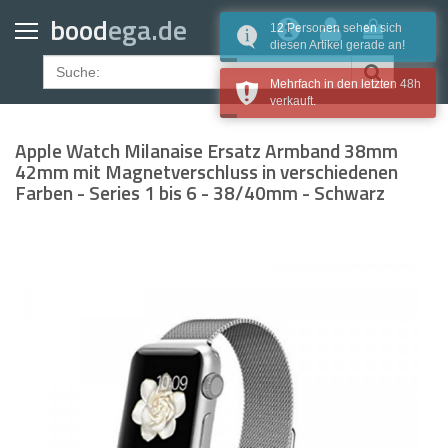
Home
bood
ega.de
12 Personen sehen sich
diesen Artikel gerade an!
Geldbörsen
Mehrfach in den letzten 48h
Gürtel
verkauft.
Uhrenarmbänder
Apple Watch Milanaise Ersatz Armband 38mm
Apple Watch Armbänder
42mm mit Magnetverschluss in verschiedenen
Farben - Series 1 bis 6 - 38/40mm - Schwarz
Samsung Watch Armbänder