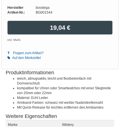
Hersteller
boodega
Artikel-Nr.:
BG001544
19,04 €
inkl. MwSt.
Fragen zum Artikel?
Auf den Merkzettel
Produktinformationen
weich, atmugsaktiv, leicht und flexibeleinfach mit
Dornverschluß
kompatibel für Uhren oder Smartwatches mit einer Stegbreite
von 20mm oder 22mm
Material: Echt Leder
Armband-Farben: schwarz mit weißer Nadelstreifennaht
Mit Quick-Release für leichtes entfernen des Armbandes
Weitere Eigenschaften
Marke
Wildery