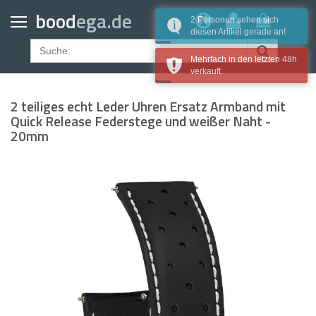
Home
bood
ega.de
2 Personen sehen sich
diesen Artikel gerade an!
Geldbörsen
Mehrfach in den letzten 48h
Gürtel
verkauft.
Uhrenarmbänder
2 teiliges echt Leder Uhren Ersatz Armband mit
Apple Watch Armbänder
Quick Release Federstege und weißer Naht -
20mm
Samsung Watch Armbänder