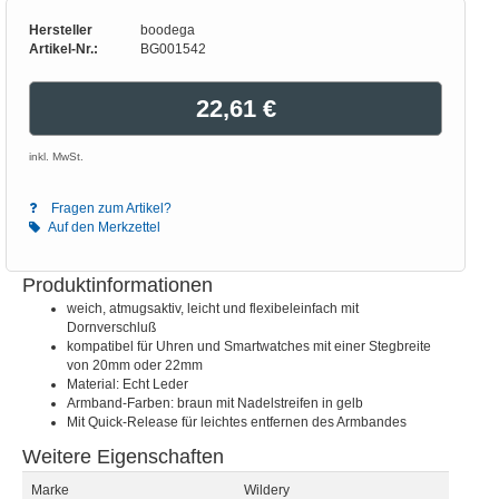
Hersteller
boodega
Artikel-Nr.:
BG001542
22,61 €
inkl. MwSt.
Fragen zum Artikel?
Auf den Merkzettel
Produktinformationen
weich, atmugsaktiv, leicht und flexibeleinfach mit
Dornverschluß
kompatibel für Uhren und Smartwatches mit einer Stegbreite
von 20mm oder 22mm
Material: Echt Leder
Armband-Farben: braun mit Nadelstreifen in gelb
Mit Quick-Release für leichtes entfernen des Armbandes
Weitere Eigenschaften
Marke
Wildery