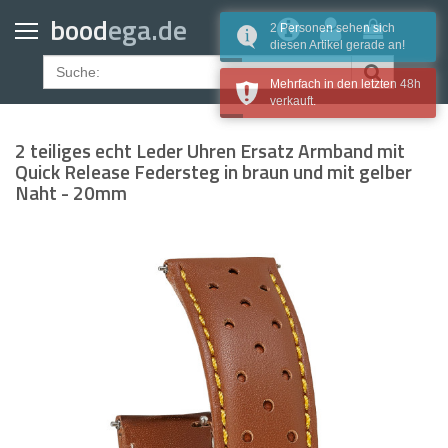
Home
bood
ega.de
2 Personen sehen sich
diesen Artikel gerade an!
Geldbörsen
Mehrfach in den letzten 48h
Gürtel
verkauft.
Uhrenarmbänder
2 teiliges echt Leder Uhren Ersatz Armband mit
Apple Watch Armbänder
Quick Release Federsteg in braun und mit gelber
Naht - 20mm
Samsung Watch Armbänder