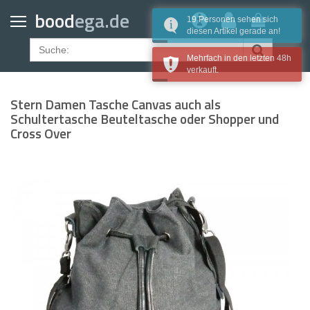
Home
bood
ega.de
19 Personen sehen sich
diesen Artikel gerade an!
Geldbörsen
Mehrfach in den letzten 48h
Gürtel
verkauft.
Uhrenarmbänder
Stern Damen Tasche Canvas auch als
Apple Watch Armbänder
Schultertasche Beuteltasche oder Shopper und
Cross Over
Samsung Watch Armbänder