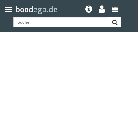
Home
bood
ega.de
Geldbörsen
Gürtel
Uhrenarmbänder
Apple Watch Armbänder
Samsung Watch Armbänder